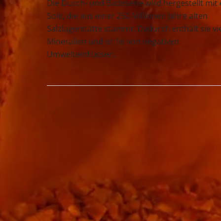
Die Dusch- und Badeserie wird hergestellt mit 
Sole, die aus einer 250 Millionen Jahre alten
Salzlagerstätte stammt. Dadurch enthält sie vi
Mineralien und ist fei von negativen
Umwelteinflüssen.