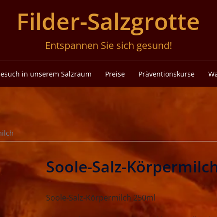
Filder-Salzgrotte
Entspannen Sie sich gesund!
Besuch in unserem Salzraum
Preise
Präventionskurse
Wa
ilch
Soole-Salz-Körpermilc
Soole-Salz-Körpermilch 250ml