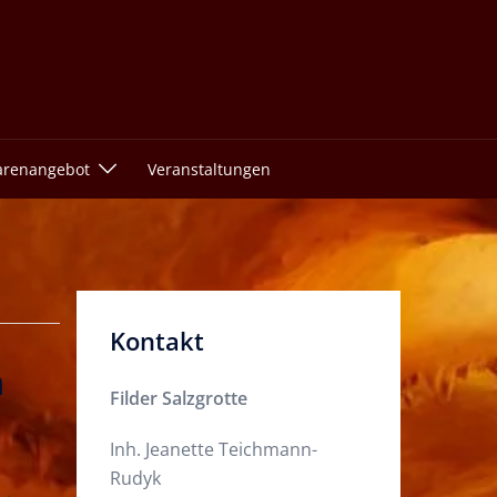
renangebot
Veranstaltungen
Kontakt
h
Filder Salzgrotte
Inh. Jeanette Teichmann-
Rudyk