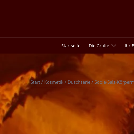
Startseite
Die Grotte
Ihr 
Start
/
Kosmetik
/
Duschserie
/ Soole-Salz-Körperm