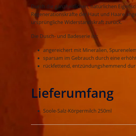
Durch die ganzheitlichen, natürlichen Eigens
Regenerationskräfte der Haut und Haare ang
ursprüngliche Widerstandskraft zurück.
Die Dusch- und Badeserie ist:
angereichert mit Mineralien, Spurenelem
sparsam im Gebrauch durch eine erhöht
rückfettend, entzündungshemmend durc
Lieferumfang
Soole-Salz-Körpermilch 250ml