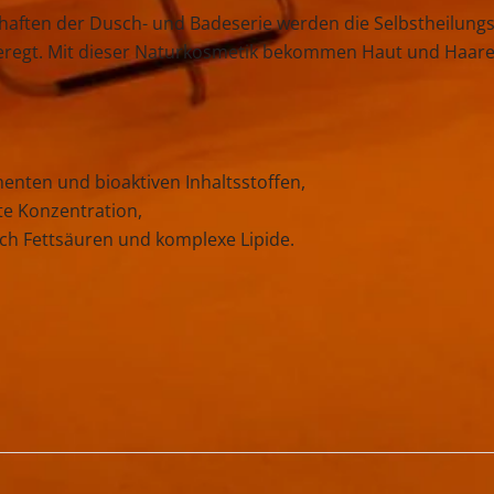
chaften der Dusch- und Badeserie werden die Selbstheilung
eregt. Mit dieser Naturkosmetik bekommen Haut und Haare
enten und bioaktiven Inhaltsstoffen,
e Konzentration,
h Fettsäuren und komplexe Lipide.