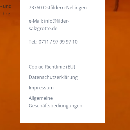
s- und
73760 Ostfildern-Nellingen
 ihre
e-Mail: info@filder-
salzgrotte.de
Tel.: 0711 / 97 99 97 10
Cookie-Richtlinie (EU)
Datenschutzerklärung
Impressum
Allgemeine
Geschäftsbediungungen