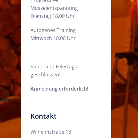
Muskelentspannung
Dienstag 18.00 Uhr
Autogenes Training
Mittwoch 18.00 Uhr
Sonn- und Feiertags
geschlossen!
Anmeldung erforderlich!
stätte
Kontakt
en
Wilhelmstraße 18