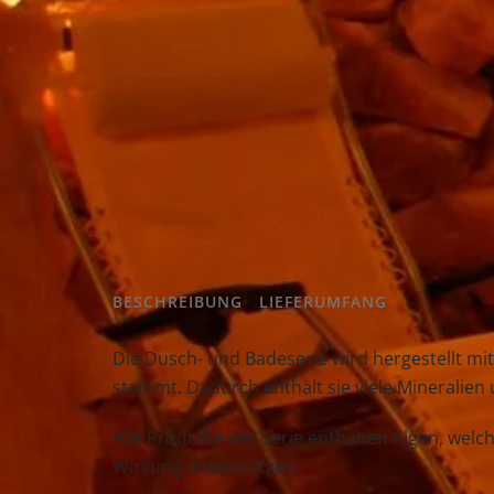
BESCHREIBUNG
LIEFERUMFANG
Die Dusch- und Badeserie wird hergestellt mit 
stammt. Dadurch enthält sie viele Mineralien 
Alle Produkte der Serie enthalten Algen, welc
Wirkung unterstützen.