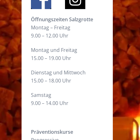
Öffnungszeiten Salzgrotte
Montag – Freitag
9.00 – 12.00 Uhr
Montag und Freitag
15.00 – 19.00 Uhr
Dienstag und Mittwoch
15.00 – 18.00 Uhr
Samstag
9.00 – 14.00 Uhr
Präventionskurse
Progressive