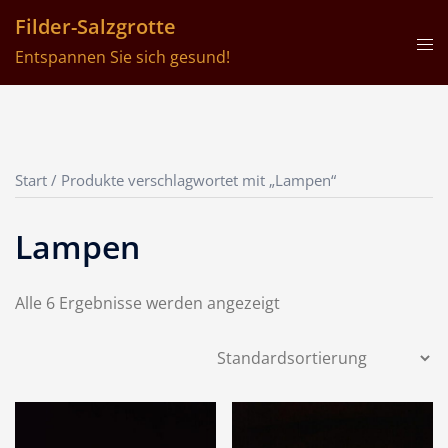
Filder-Salzgrotte
Entspannen Sie sich gesund!
Start
/ Produkte verschlagwortet mit „Lampen“
Lampen
Alle 6 Ergebnisse werden angezeigt