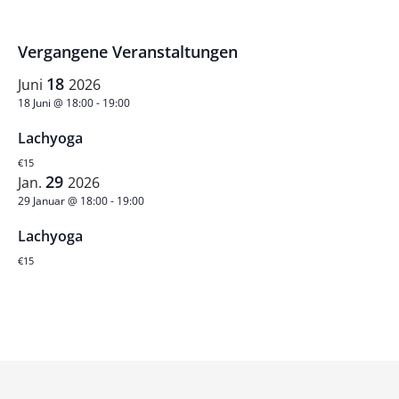
und
Datum
Ansichten,
wählen.
Vergangene Veranstaltungen
Navigation
18
Juni
2026
18 Juni @ 18:00
-
19:00
Lachyoga
€15
29
Jan.
2026
29 Januar @ 18:00
-
19:00
Lachyoga
€15