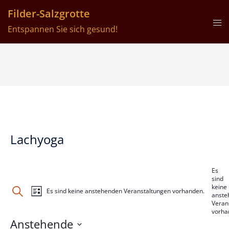
Filder-Salzgrotte
Entspannen Sie sich gesund!
Lachyoga
Es
sind
keine
SUCHE
Es sind keine anstehenden Veranstaltungen vorhanden.
LISTE
anste
Veranstaltung
Veranstaltungen
Veran
vorha
Ansichten-
Suche
Anstehende
Navigation